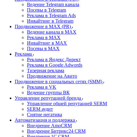
Ведение Telegram канала
Посевы в Telegram
Реклама в Telegram Ads
Инвайтинг в Telegram
Продвижение в MAX (PR)
Ведение канала в MAX
Реклама в MAX
Инвайтинг в MAX
Посевы в MAX
Реклама
Реклама в Яндекс Директ
Реклама в Google Adwords
Тизерная реклама
Продвижение на Авито
Продвижение в социальных сетях (SMM)
Реклама в VK
Ведение группы ВК
Управление репутацией бренда
Управление общей репутацией SERM
SERM аудит
Снятие негатива
Автоматизация и поддержка
Внедрение AmoCRM
Внедрение Битрикс24 CRM
Внедрение 1C CRM