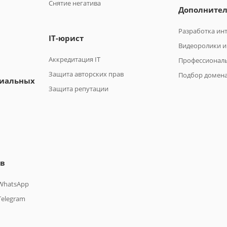
Снятие негатива
Дополнител
Разработка ин
IT-юрист
Видеоролики 
Аккредитация IT
Профессионал
Защита авторских прав
Подбор домен
циальных
Защита репутации
ов
 WhatsApp
Telegram