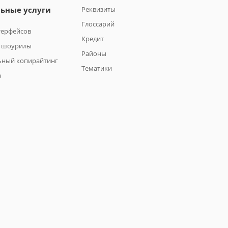
ьные услуги
Реквизиты
Глоссарий
терфейсов
Кредит
и шоурилы
Районы
ьный копирайтинг
Тематики
а