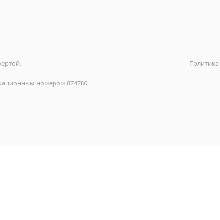
фертой.
Политика
икационным номером 874786