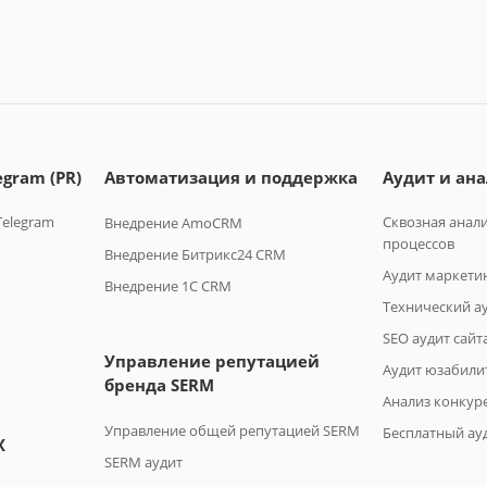
gram (PR)
Автоматизация и поддержка
Аудит и ан
Telegram
Сквозная анали
Внедрение AmoCRM
процессов
Внедрение Битрикс24 CRM
Аудит маркети
Внедрение 1C CRM
Технический а
SEO аудит сайт
Управление репутацией
Аудит юзабили
бренда SERM
Анализ конкур
Управление общей репутацией SERM
Бесплатный ауд
X
SERM аудит